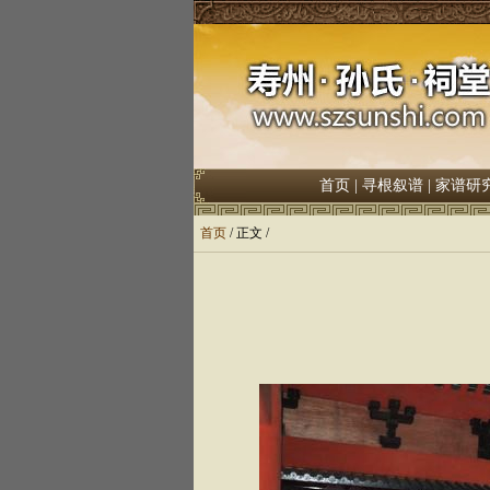
首页
|
寻根叙谱
|
家谱研
首页
/ 正文 /