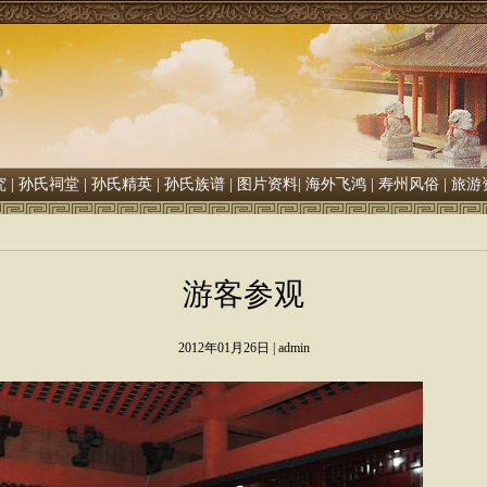
究
|
孙氏祠堂
|
孙氏精英
|
孙氏族谱
|
图片资料
|
海外飞鸿
|
寿州风俗
|
旅游
游客参观
2012年01月26日 | admin