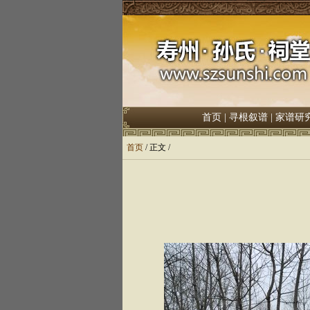
首页
|
寻根叙谱
|
家谱研
首页
/ 正文 /