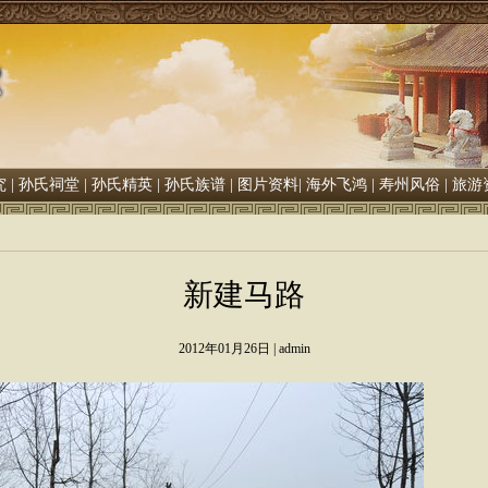
究
|
孙氏祠堂
|
孙氏精英
|
孙氏族谱
|
图片资料
|
海外飞鸿
|
寿州风俗
|
旅游
新建马路
2012年01月26日 | admin