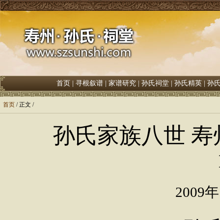
首页
|
寻根叙谱
|
家谱研究
|
孙氏祠堂
|
孙氏精英
|
孙
首页
/ 正文 /
孙氏家族八世 寿州
2009年