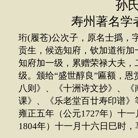
孙
寿州著名学者 孙
珩(履苍)公次子，原名士撝，
贡生，候选知府，钦加道衔加
知府加一级，累赠荣禄大夫，
级。颁给“盛世醇良”匾额，
八则》、《十洲诗文抄》、《
课》、《乐老堂百廿寿印谱》
雍正五年（公元1727年）十
1804年）十一月十六日巳时